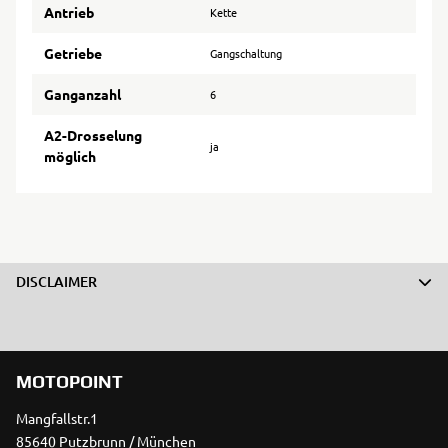
Antrieb
Kette
Getriebe
Gangschaltung
Ganganzahl
6
A2-Drosselung
ja
möglich
DISCLAIMER
MOTOPOINT
Mangfallstr.1
85640 Putzbrunn / München