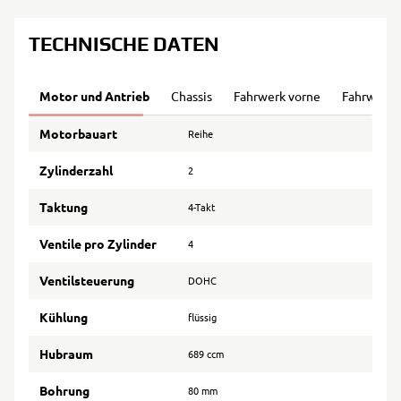
TECHNISCHE DATEN
Motor und Antrieb
Chassis
Fahrwerk vorne
Fahrwerk 
Motorbauart
Reihe
Zylinderzahl
2
Taktung
4-Takt
Ventile pro Zylinder
4
Ventilsteuerung
DOHC
Kühlung
flüssig
Hubraum
689 ccm
Bohrung
80 mm