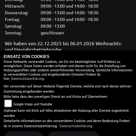
Mittwoch:
09:00 - 13:00 und 14:00 - 18:30
Donnerstag:
09:00 - 13:00 und 14:00 - 18:30
Freitag:
09:00 - 13:00 und 14:00 - 18:30
Samstag:
09:00 - 13:00
Sonntag:
geschlossen
Wir haben von 22.12.2025 bis 06.01.2026 Weihnachts-
und Neujahrsbetriebsruhe
ÖFFNUNGSZEITEN WERKSTATT
EINSATZ VON COOKIES
Diese Webseite verwendet Cookies, um Dir ein bestmögliches Surf-Erlebnis zu
ermöglichen. Diese Daten werden erhoben und dienen nicht für die Erstellung von
Montag:
08:00 - 13:00 und 14:00 - 18:00
Nutzungsprofilen oder anderer weiterführender Verwendung. Sämtliche Informationen
Dienstag:
08:00 - 13:00 und 14:00 - 18:00
zu verwendeten Cookies und eingebundenen Diensten findest du
hier:
Datenschutzerklärung
Mittwoch:
08:00 - 13:00 und 14:00 - 18:00
Donnerstag:
08:00 - 13:00 und 14:00 - 18:00
Wir verwenden auf dieser Website folgende Dienste, welche erst nach deiner aktiven
Zustimmung eingebunden werden.
Freitag:
08:00 - 13:00 und 14:00 - 18:00
Bitte hake dazu den jeweiligen Dienst an und klicke auf Übernehmen:
Samstag:
geschlossen
Google Maps und Youtube
Sonntag:
geschlossen
Optional kann mit Klick auf Alles akzeptieren der Nutzung aller Dienste zugestimmt
werden
Wir haben von 22.12.2025 bis 06.01.2026 Weihnachts-
Detailierte Informationen zu den verwendeten Cookies und deren Bedeutung findest
und Neujahrsbetriebsruhe
du in unserer Datenschutzerklärung:
Datenschutzerklärung