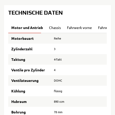
TECHNISCHE DATEN
Motor und Antrieb
Chassis
Fahrwerk vorne
Fahrwerk 
Motorbauart
Reihe
Zylinderzahl
3
Taktung
4-Takt
Ventile pro Zylinder
4
Ventilsteuerung
DOHC
Kühlung
flüssig
Hubraum
890 ccm
Bohrung
78 mm