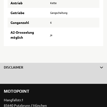
Antrieb
Kette
Getriebe
Gangschaltung
Ganganzahl
6
A2-Drosselung
ja
möglich
DISCLAIMER
MOTOPOINT
Mangfallstr.1
85640 Putzbrunn / München