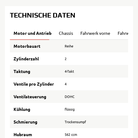
TECHNISCHE DATEN
Motor und Antrieb
Chassis
Fahrwerk vorne
Fahrwerk 
Motorbauart
Reihe
Zylinderzahl
2
Taktung
4-Takt
Ventile pro Zylinder
4
Ventilsteuerung
DOHC
Kühlung
flüssig
Schmierung
Trockensumpf
Hubraum
562 ccm